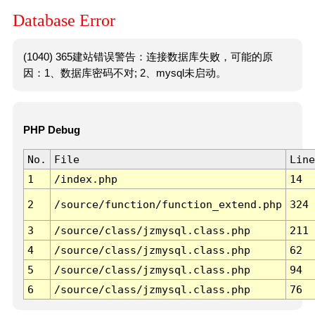
Database Error
(1040) 365建站错误警告：连接数据库失败，可能的原
因：1、数据库密码不对; 2、mysql未启动。
PHP Debug
No.
File
Line
1
/index.php
14
2
/source/function/function_extend.php
324
3
/source/class/jzmysql.class.php
211
4
/source/class/jzmysql.class.php
62
5
/source/class/jzmysql.class.php
94
6
/source/class/jzmysql.class.php
76