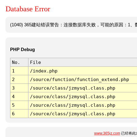
Database Error
(1040) 365建站错误警告：连接数据库失败，可能的原因：1、数
PHP Debug
No.
File
1
/index.php
2
/source/function/function_extend.php
3
/source/class/jzmysql.class.php
4
/source/class/jzmysql.class.php
5
/source/class/jzmysql.class.php
6
/source/class/jzmysql.class.php
www.365jz.com
已经将此