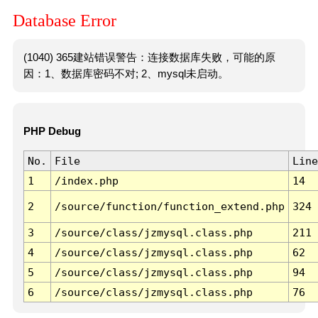
Database Error
(1040) 365建站错误警告：连接数据库失败，可能的原
因：1、数据库密码不对; 2、mysql未启动。
PHP Debug
No.
File
Line
1
/index.php
14
2
/source/function/function_extend.php
324
3
/source/class/jzmysql.class.php
211
4
/source/class/jzmysql.class.php
62
5
/source/class/jzmysql.class.php
94
6
/source/class/jzmysql.class.php
76