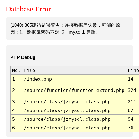
Database Error
(1040) 365建站错误警告：连接数据库失败，可能的原
因：1、数据库密码不对; 2、mysql未启动。
PHP Debug
No.
File
Line
1
/index.php
14
2
/source/function/function_extend.php
324
3
/source/class/jzmysql.class.php
211
4
/source/class/jzmysql.class.php
62
5
/source/class/jzmysql.class.php
94
6
/source/class/jzmysql.class.php
76