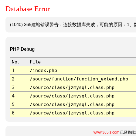
Database Error
(1040) 365建站错误警告：连接数据库失败，可能的原因：1、数
PHP Debug
No.
File
1
/index.php
2
/source/function/function_extend.php
3
/source/class/jzmysql.class.php
4
/source/class/jzmysql.class.php
5
/source/class/jzmysql.class.php
6
/source/class/jzmysql.class.php
www.365jz.com
已经将此