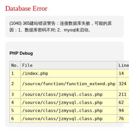
Database Error
(1040) 365建站错误警告：连接数据库失败，可能的原
因：1、数据库密码不对; 2、mysql未启动。
PHP Debug
No.
File
Line
1
/index.php
14
2
/source/function/function_extend.php
324
3
/source/class/jzmysql.class.php
211
4
/source/class/jzmysql.class.php
62
5
/source/class/jzmysql.class.php
94
6
/source/class/jzmysql.class.php
76