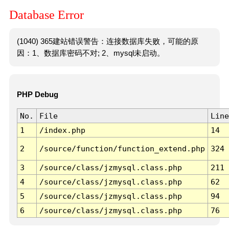
Database Error
(1040) 365建站错误警告：连接数据库失败，可能的原
因：1、数据库密码不对; 2、mysql未启动。
PHP Debug
No.
File
Line
1
/index.php
14
2
/source/function/function_extend.php
324
3
/source/class/jzmysql.class.php
211
4
/source/class/jzmysql.class.php
62
5
/source/class/jzmysql.class.php
94
6
/source/class/jzmysql.class.php
76