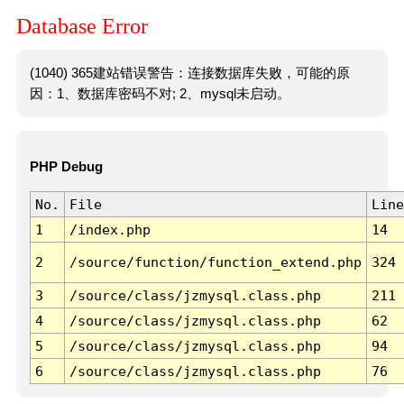
Database Error
(1040) 365建站错误警告：连接数据库失败，可能的原
因：1、数据库密码不对; 2、mysql未启动。
PHP Debug
No.
File
Line
1
/index.php
14
2
/source/function/function_extend.php
324
3
/source/class/jzmysql.class.php
211
4
/source/class/jzmysql.class.php
62
5
/source/class/jzmysql.class.php
94
6
/source/class/jzmysql.class.php
76