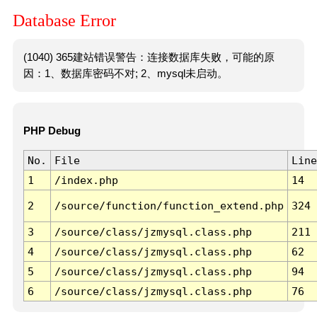
Database Error
(1040) 365建站错误警告：连接数据库失败，可能的原
因：1、数据库密码不对; 2、mysql未启动。
PHP Debug
No.
File
Line
1
/index.php
14
2
/source/function/function_extend.php
324
3
/source/class/jzmysql.class.php
211
4
/source/class/jzmysql.class.php
62
5
/source/class/jzmysql.class.php
94
6
/source/class/jzmysql.class.php
76