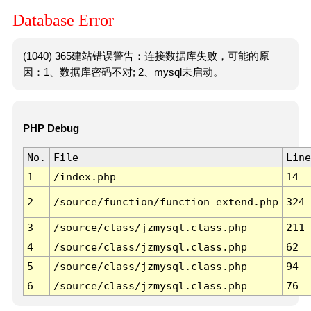
Database Error
(1040) 365建站错误警告：连接数据库失败，可能的原
因：1、数据库密码不对; 2、mysql未启动。
PHP Debug
No.
File
Line
1
/index.php
14
2
/source/function/function_extend.php
324
3
/source/class/jzmysql.class.php
211
4
/source/class/jzmysql.class.php
62
5
/source/class/jzmysql.class.php
94
6
/source/class/jzmysql.class.php
76