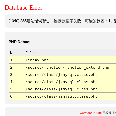
Database Error
(1040) 365建站错误警告：连接数据库失败，可能的原因：1、数
PHP Debug
No.
File
1
/index.php
2
/source/function/function_extend.php
3
/source/class/jzmysql.class.php
4
/source/class/jzmysql.class.php
5
/source/class/jzmysql.class.php
6
/source/class/jzmysql.class.php
www.365jz.com
已经将此