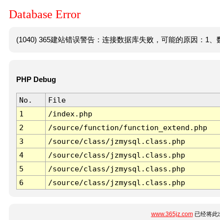
Database Error
(1040) 365建站错误警告：连接数据库失败，可能的原因：1、数
PHP Debug
No.
File
1
/index.php
2
/source/function/function_extend.php
3
/source/class/jzmysql.class.php
4
/source/class/jzmysql.class.php
5
/source/class/jzmysql.class.php
6
/source/class/jzmysql.class.php
www.365jz.com
已经将此